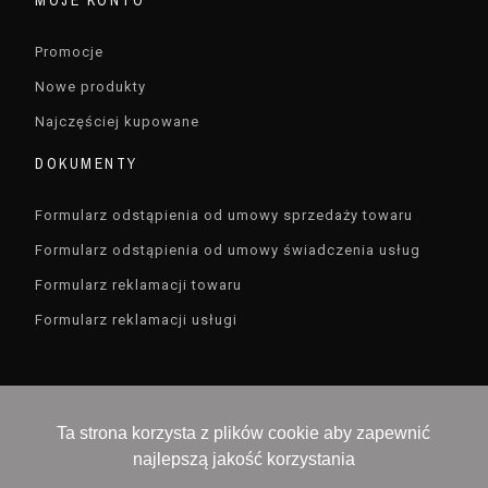
MOJE KONTO
Promocje
Nowe produkty
Najczęściej kupowane
DOKUMENTY
Formularz odstąpienia od umowy sprzedaży towaru
Formularz odstąpienia od umowy świadczenia usług
Formularz reklamacji towaru
Formularz reklamacji usługi
Ta strona korzysta z plików cookie aby zapewnić
najlepszą jakość korzystania
Devisioner sp. z o.o. , ul. Czarodzieja 16 , 03-116
Warszawa, NIP 5213657519