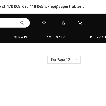
721 470 008
695 110 065
sklep@supertraktor.pl
SERWIS
AGREGATY
ELEKTRYKA 
Per Page: 12