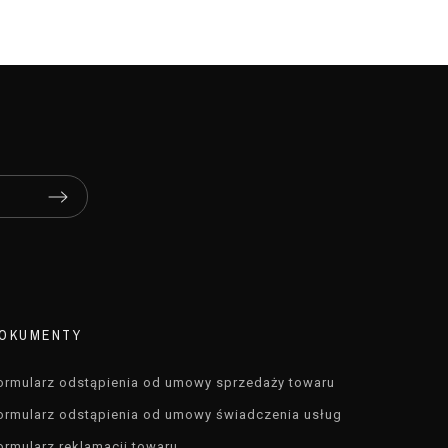
OKUMENTY
ormularz odstąpienia od umowy sprzedaży towaru
ormularz odstąpienia od umowy świadczenia usług
ormularz reklamacji towaru