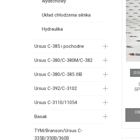
wydechowy
Układ chłodzenia silnika
Hydraulika
Ursus C-385 i pochodne
Ursus C-380/C-380M/C-382
DO
Ursus C-380/C-385 IIIB
Ursus C-392/C-3102
SP
Ursus C-3110/11054
OB
Basak
TYM/Branson/Ursus C-
335B/350B/360B