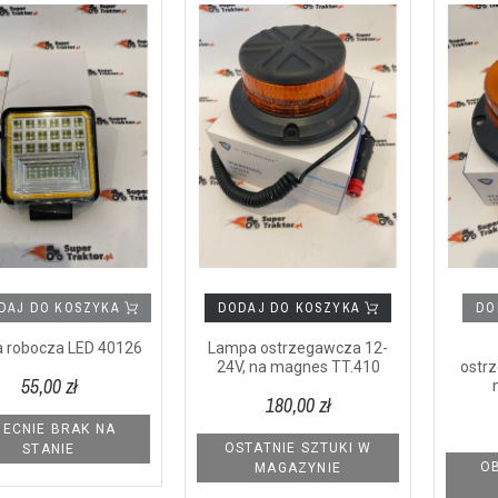
DAJ DO KOSZYKA
DODAJ DO KOSZYKA
DO
 robocza LED 40126
Lampa ostrzegawcza 12-
24V, na magnes TT.410
ostr
55,00 zł
180,00 zł
ECNIE BRAK NA
OSTATNIE SZTUKI W
STANIE
OB
MAGAZYNIE