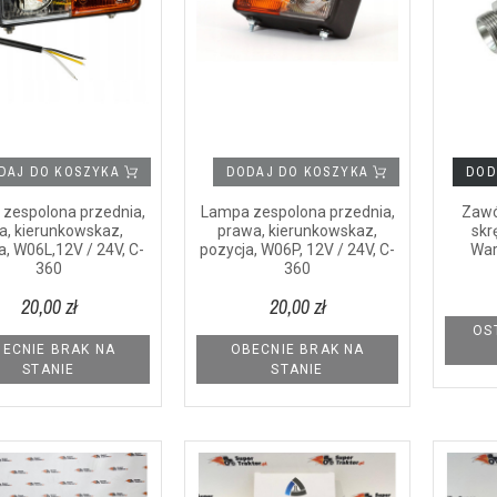
DAJ DO KOSZYKA
DODAJ DO KOSZYKA
DOD
zespolona przednia,
Lampa zespolona przednia,
Zawó
a, kierunkowskaz,
prawa, kierunkowskaz,
skr
a, W06L,12V / 24V, C-
pozycja, W06P, 12V / 24V, C-
Wa
360
360
20,00 zł
20,00 zł
OS
ECNIE BRAK NA
OBECNIE BRAK NA
STANIE
STANIE