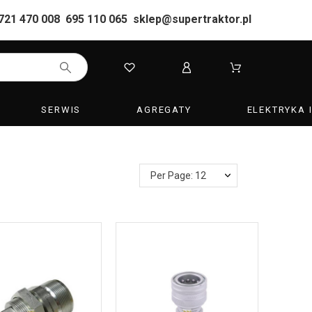
721 470 008
695 110 065
sklep@supertraktor.pl
SERWIS
AGREGATY
ELEKTRYKA 
Per Page: 12