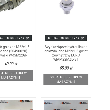
AJ DO KOSZYKA
DODAJ DO KOSZYKA
r gniazdo M22x1.5
Szybkozłącze hydrauliczne
ęcane (50490020)
gniazdo long M22x1.5 gwint
ryński WRSM22GN
zewnętrzny EURO
WIAM22MZL-ST
40,00 zł
65,00 zł
TATNIE SZTUKI W
OSTATNIE SZTUKI W
MAGAZYNIE
MAGAZYNIE