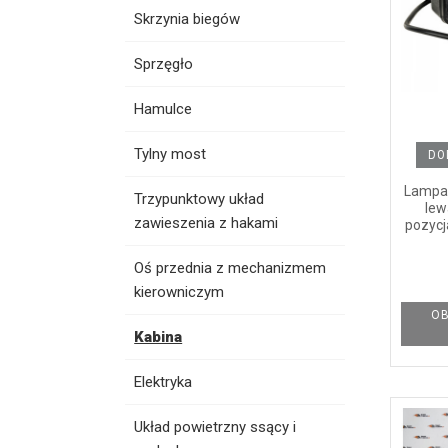
Skrzynia biegów
Sprzęgło
Hamulce
Tylny most
DO
Lampa 
Trzypunktowy układ
lew
zawieszenia z hakami
pozycj
Oś przednia z mechanizmem
kierowniczym
OB
Kabina
Elektryka
Układ powietrzny ssący i