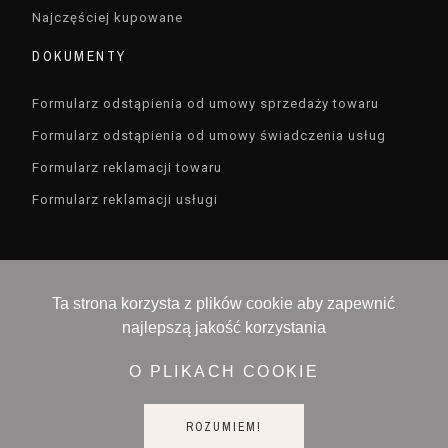
Najczęściej kupowane
DOKUMENTY
Formularz odstąpienia od umowy sprzedaży towaru
Formularz odstąpienia od umowy świadczenia usług
Formularz reklamacji towaru
Formularz reklamacji usługi
Ta strona korzysta z plików cookie aby zapewnić
najlepszą jakość korzystania
Devisioner sp. z o.o. , ul. Czarodzieja 16 , 03-116
Warszawa, NIP 5213657519
O PLIKACH COOKIE
ROZUMIEM!