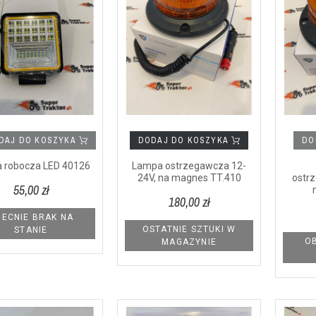
DAJ DO KOSZYKA
DODAJ DO KOSZYKA
DO
 robocza LED 40126
Lampa ostrzegawcza 12-
24V, na magnes TT.410
ostr
55,00 zł
180,00 zł
ECNIE BRAK NA
OSTATNIE SZTUKI W
STANIE
OB
MAGAZYNIE