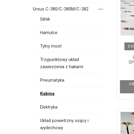
Ursus C-380/C-380M/C-382
Silnik
Hamulce
Tylny most
DO
Trzypunktowy układ
SP
zawieszenia z hakami
Pneumatyka
OB
Kabina
Elektryka
Układ powietrzny ssący i
wydechowy