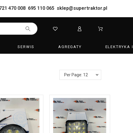
721 470 008
695 110 065
sklep@supertraktor.pl
SERWIS
AGREGATY
ELEKTRYKA 
Per Page: 12