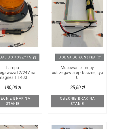
DAJ DO KOSZYKA
DODAJ DO KOSZYKA
Lampa
Mocowanie lampy
zegawcza12/24V na
ostrzegawczej - boczne, typ
magnes TT.400
U
180,00 zł
25,50 zł
ECNIE BRAK NA
OBECNIE BRAK NA
STANIE
STANIE