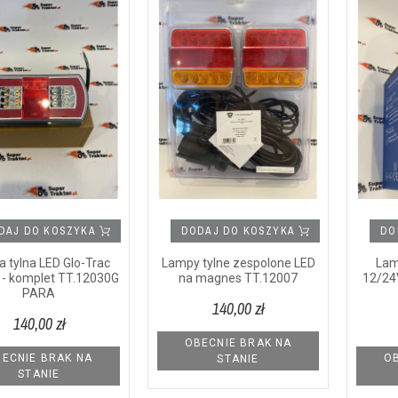
DAJ DO KOSZYKA
DODAJ DO KOSZYKA
DO
 tylna LED Glo-Trac
Lampy tylne zespolone LED
Lam
 - komplet TT.12030G
na magnes TT.12007
12/24
PARA
140,00 zł
140,00 zł
OBECNIE BRAK NA
ECNIE BRAK NA
OB
STANIE
STANIE