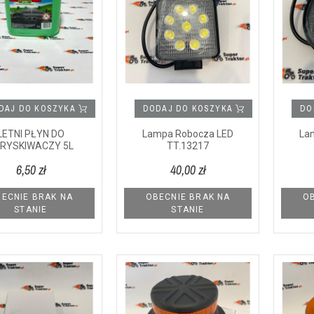
DAJ DO KOSZYKA
DODAJ DO KOSZYKA
DO
LETNI PŁYN DO
Lampa Robocza LED
La
RYSKIWACZY 5L
TT.13217
6,50 zł
40,00 zł
ECNIE BRAK NA
OBECNIE BRAK NA
OB
STANIE
STANIE