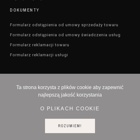
DOKUMENTY
Formularz odstąpienia od umowy sprzedaży towaru
Formularz odstąpienia od umowy świadczenia usług
Formularz reklamacji towaru
Formularz reklamacji usługi
Ta strona korzysta z plików cookie aby zapewnić
najlepszą jakość korzystania
Devisioner sp. z o.o. , ul. Czarodzieja 16 , 03-116
Warszawa, NIP 5213657519
O PLIKACH COOKIE
ROZUMIEM!