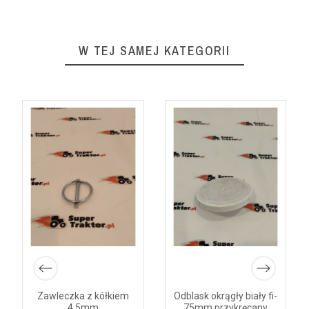
W TEJ SAMEJ KATEGORII
Zawleczka z kółkiem
Odblask okrągły biały fi-
4,5mm
75mm przykręcany