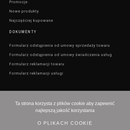
Promocje
Nowe produkty
Najczęściej kupowane
DOKUMENTY
Formularz odstąpienia od umowy sprzedaży towaru
Formularz odstąpienia od umowy świadczenia usług
Formularz reklamacji towaru
Formularz reklamacji usługi
Ta strona korzysta z plików cookie aby zapewnić
najlepszą jakość korzystania
Devisioner sp. z o.o. , ul. Czarodzieja 16 , 03-116
Warszawa, NIP 5213657519
O PLIKACH COOKIE