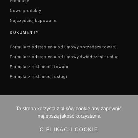
Promocje
Nowe produkty
Najczęściej kupowane
DOKUMENTY
Formularz odstąpienia od umowy sprzedaży towaru
Formularz odstąpienia od umowy świadczenia usług
Formularz reklamacji towaru
Formularz reklamacji usługi
Ta strona korzysta z plików cookie aby zapewnić
najlepszą jakość korzystania
Devisioner sp. z o.o. , ul. Czarodzieja 16 , 03-116
Warszawa, NIP 5213657519
O PLIKACH COOKIE